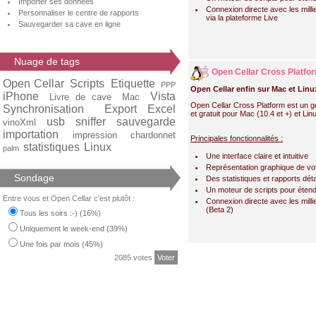
Importer ses données
Connexion directe avec les milli
Personnaliser le centre de rapports
via la plateforme Live
Sauvegarder sa cave en ligne
Nuage de tags
Open Cellar Cross Platfor
Open Cellar
Scripts
Etiquette
PPP
Open Cellar enfin sur Mac et Linu
iPhone
Vista
Livre de cave
Mac
Open Cellar Cross Platform est un g
Synchronisation
Export Excel
et gratuit pour Mac (10.4 et +) et Lin
usb
sniffer
sauvegarde
vinoXml
importation
impression
chardonnet
Principales fonctionnalités :
statistiques
Linux
palm
Une interface claire et intuitive
Représentation graphique de vo
Sondage
Des statistiques et rapports déta
Un moteur de scripts pour étend
Entre vous et Open Cellar c'est plutôt :
Connexion directe avec les milli
(Beta 2)
Tous les soirs :-) (16%)
Uniquement le week-end (39%)
Une fois par mois (45%)
2085 votes