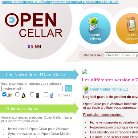
Suivez et participez au développement du nouvel OpenCellar : PLOC.co
Rechercher :
Les Newsletters d'Open Cellar
Les différentes version d'
Inscrivez-vous en entrant votre adresse :
Open Cellar Home 1.2
[archives]
Logiciel gratuit de gestion de cav
Open Cellar pour Windows bénéficie 
et agréable à utiliser vous permettan
Guides pratiques
Principales fonctionnalités :
Grace aux guides pratiques Open Cellar n'aura
plus de secret pour vous.
Fiche vin complète et détaillée 
Représentation graphique de vo
Introduction à Open Cellar pour Windows
Des statistiques et rapports déta
Synchronisation avec Open Cellar Mobile
Un moteur de scripts pour étend