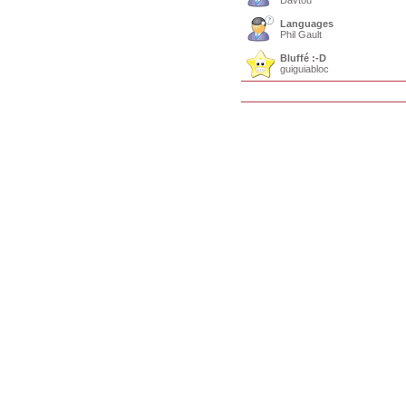
Davtou
Languages
Phil Gault
Bluffé :-D
guiguiabloc