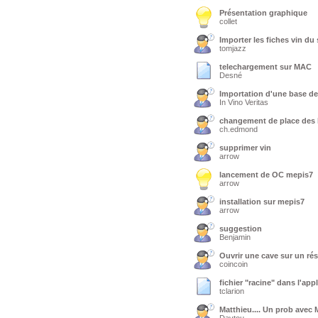
Présentation graphique
collet
Importer les fiches vin du 
tomjazz
telechargement sur MAC
Desné
Importation d'une base d
In Vino Veritas
changement de place des 
ch.edmond
supprimer vin
arrow
lancement de OC mepis7
arrow
installation sur mepis7
arrow
suggestion
Benjamin
Ouvrir une cave sur un rés
coincoin
fichier "racine" dans l'app
tclarion
Matthieu.... Un prob avec