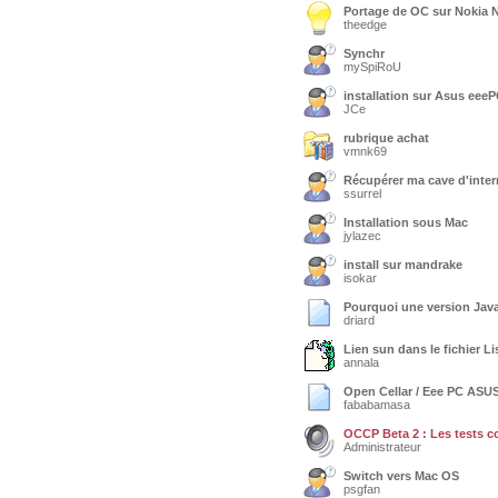
Portage de OC sur Nokia 
theedge
Synchr
mySpiRoU
installation sur Asus eee
JCe
rubrique achat
vmnk69
Récupérer ma cave d'inter
ssurrel
Installation sous Mac
jylazec
install sur mandrake
isokar
Pourquoi une version Java
driard
Lien sun dans le fichier L
annala
Open Cellar / Eee PC ASU
fababamasa
OCCP Beta 2 : Les tests c
Administrateur
Switch vers Mac OS
psgfan