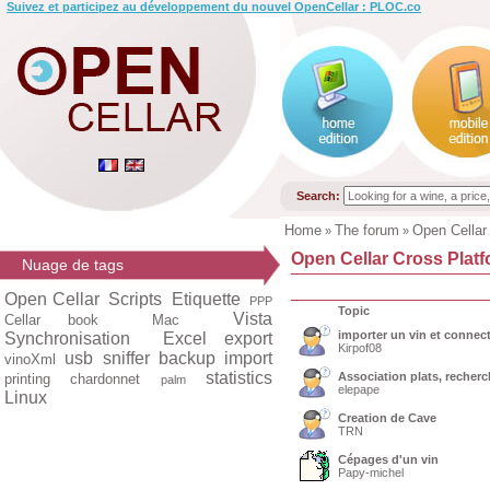
Suivez et participez au développement du nouvel OpenCellar : PLOC.co
Search:
Home
The forum
Open Cellar
»
»
Open Cellar Cross Platf
Nuage de tags
Open Cellar
Scripts
Etiquette
PPP
Topic
Vista
Cellar book
Mac
importer un vin et connect
Synchronisation
Excel export
Kirpof08
usb
sniffer
backup
import
vinoXml
statistics
Association plats, recherch
printing
chardonnet
palm
elepape
Linux
Creation de Cave
TRN
Cépages d'un vin
Papy-michel