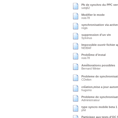
Pb de synchro du PPC ver
sebj62
Modifier le mode
nois78
synchronisation via activ
regis
suppression d'un vin
Sylvinus
Impossible ouvrir fichier 
NEIBAF
Problème d'instal
nois78
Améliorations possibles
Bernard Winter
Probleme de synchronisat
CDelion
création,mise a jour autom
hugomo
Probleme de synchronisation
Administrateur
type syncro mobile beta 1
phil
Participez aux tests d'OC 