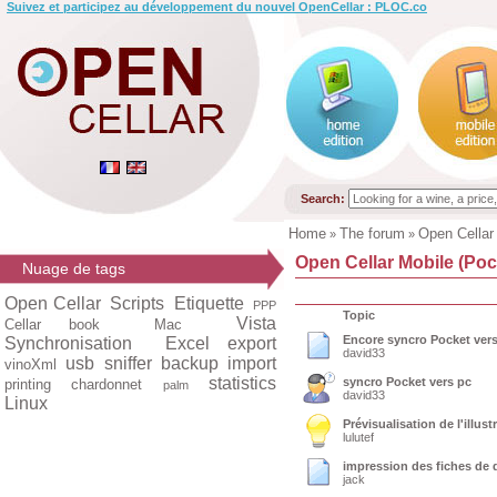
Suivez et participez au développement du nouvel OpenCellar : PLOC.co
Search:
Home
The forum
Open Cellar
»
»
Open Cellar Mobile (Poc
Nuage de tags
Open Cellar
Scripts
Etiquette
PPP
Topic
Vista
Cellar book
Mac
Encore syncro Pocket ver
Synchronisation
Excel export
david33
usb
sniffer
backup
import
vinoXml
statistics
syncro Pocket vers pc
printing
chardonnet
palm
david33
Linux
Prévisualisation de l'illust
lulutef
impression des fiches de 
jack