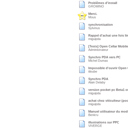
Problèmes d'install
GROMINO
Merci.
Mous
synchronisation
Sylvinus
Rappel d'achat une fois li
miguipda
[Tests] Open Cellar Mobile
Administrateur
Synchro PDA vers PC
Michel Dumas
Impossible d'ouvrir Open C
tiloube
Synchro PDA
Alain Delaby
version pocket pc Beta1 où
miguipda
achat chez viticulteur (p
miguipda
Manuel utilisateur du mode
Benkru
illustrations sur PPC
VIVERGE