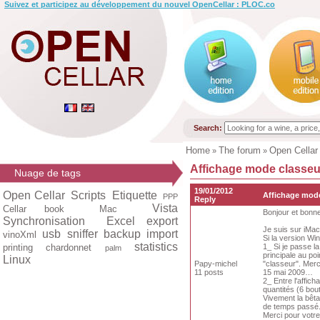
Suivez et participez au développement du nouvel OpenCellar : PLOC.co
Search:
Home
The forum
Open Cellar
»
»
Affichage mode classeu
Nuage de tags
19/01/2012
Open Cellar
Scripts
Etiquette
Affichage mode
PPP
Reply
Vista
Cellar book
Mac
Bonjour et bonn
Synchronisation
Excel export
Je suis sur iMac
usb
sniffer
backup
import
vinoXml
Si la version Wi
statistics
printing
chardonnet
1_ Si je passe l
palm
principale au poi
Linux
Papy-michel
"classeur". Merc
11 posts
15 mai 2009…
2_ Entre l'affic
quantités (6 bout
Vivement la bêta
de temps passé
Merci pour votr