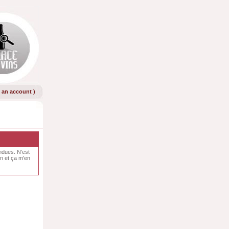
e an account
)
ondues. N'est
on et ça m'en