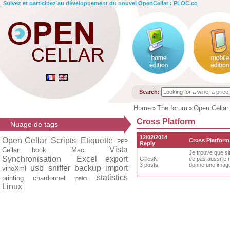
Suivez et participez au développement du nouvel OpenCellar : PLOC.co
Search:
Home
The forum
Open Cellar
»
»
Cross Platform
Nuage de tags
12/02/2014
Open Cellar
Scripts
Etiquette
Cross Platform
PPP
Reply
Vista
Cellar book
Mac
Je trouve que si
Synchronisation
Excel export
GillesN
ce pas aussi le r
3 posts
donne une image
usb
sniffer
backup
import
vinoXml
statistics
printing
chardonnet
palm
Linux