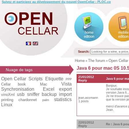
Suivez et participez au développement du nouvel OpenCellar : PLOC.co
Search:
Home
The forum
Open Cellar
»
»
Java 6 pour mac 0S 10.
Nuage de tags
21/01/2012
Open Cellar
Scripts
Etiquette
Java 6 pour ma
PPP
Reply
Vista
Cellar book
Mac
Bonjour,
Synchronisation
Excel export
Je souhaite inst
version Java 6..
usb
sniffer
backup
import
vinoXml
Je ne trouve pas
jean.assmann
statistics
printing
chardonnet
que la version j
palm
1 posts
Linux
merci d'avance p
Jean.
22/01/2012
Re : Java 6 po
Reply