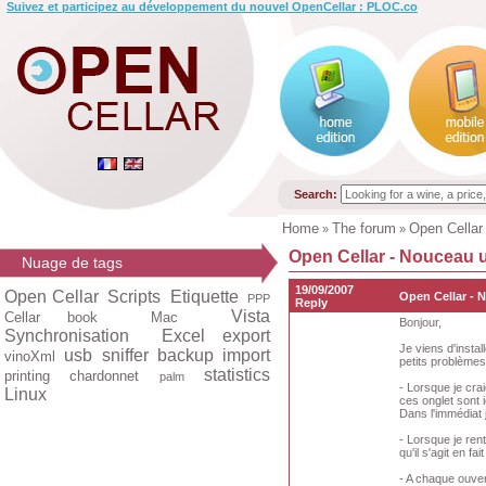
Suivez et participez au développement du nouvel OpenCellar : PLOC.co
Search:
Home
The forum
Open Cellar
»
»
Open Cellar - Nouceau ut
Nuage de tags
19/09/2007
Open Cellar
Scripts
Etiquette
Open Cellar - N
PPP
Reply
Vista
Cellar book
Mac
Bonjour,
Synchronisation
Excel export
Je viens d'instal
usb
sniffer
backup
import
vinoXml
petits problèmes
statistics
printing
chardonnet
palm
- Lorsque je cra
Linux
ces onglet sont 
Dans l'immédiat 
- Lorsque je ren
qu'il s'agit en f
- A chaque ouver