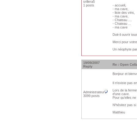
srillera5
1 posts
- accueil,
- ma cave,
- liste des vins,
- ma cave,
- Chateau ....
- Chateau ...
- ma cave
Doit-il ouvrir to
Merci pour votre
Un néophyte par r
19/09/2007
Re : Open Cella
Reply
Bonjour et bien
Il n'existe pas 
Lors de la ferme
Administrateur
d'une cave.
3099 posts
Pour qu'elles ne
N'hésitez pas si
Matthieu