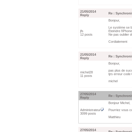
21/05/2014
Re : Synchroni
Reply
Bonjour,
Le système se b
jfs
Eteindre l'iPhon
12 posts
Ne pas oublier d
Cordialement
21/05/2014
Re : Synchroni
Reply
Bonjour,
pas plus de suc
michel28
tjrs erreur code
11 posts
michel
27/05/2014
Re : Synchroni
Reply
Bonjour Michel,
Administrateur
Pourriez vous co
3099 posts
Matthieu
27/05/2014
Re : Synchroni