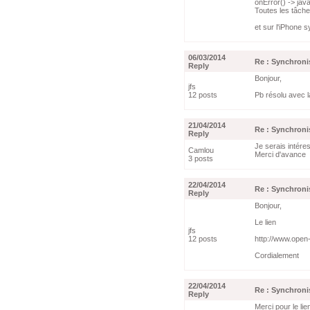
onError() -> jav
Toutes les tâch
et sur l'iPhone 
06/03/2014
Re : Synchroni
Reply
Bonjour,
jfs
12 posts
Pb résolu avec l
21/04/2014
Re : Synchroni
Reply
Je serais intéres
Camlou
Merci d'avance
3 posts
22/04/2014
Re : Synchroni
Reply
Bonjour,
Le lien
jfs
12 posts
http://www.open
Cordialement
22/04/2014
Re : Synchroni
Reply
Merci pour le lien