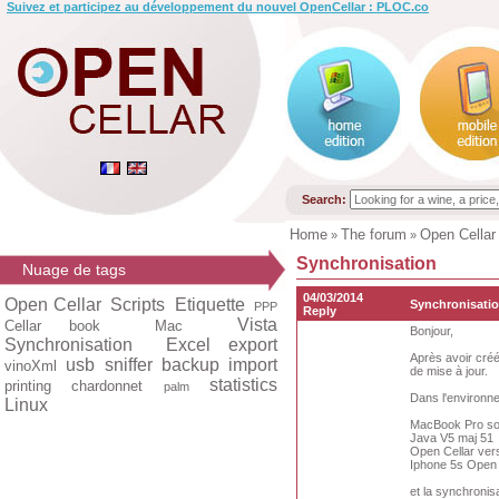
Suivez et participez au développement du nouvel OpenCellar : PLOC.co
Search:
Home
The forum
Open Cellar
»
»
Synchronisation
Nuage de tags
04/03/2014
Open Cellar
Scripts
Etiquette
Synchronisati
PPP
Reply
Vista
Cellar book
Mac
Bonjour,
Synchronisation
Excel export
Après avoir créé
usb
sniffer
backup
import
vinoXml
de mise à jour.
statistics
printing
chardonnet
palm
Dans l'environne
Linux
MacBook Pro so
Java V5 maj 51
Open Cellar vers
Iphone 5s Open 
et la synchronis