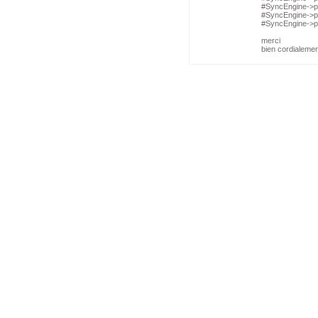
#SyncEngine->p
#SyncEngine->pr
#SyncEngine->p
merci
bien cordialemen