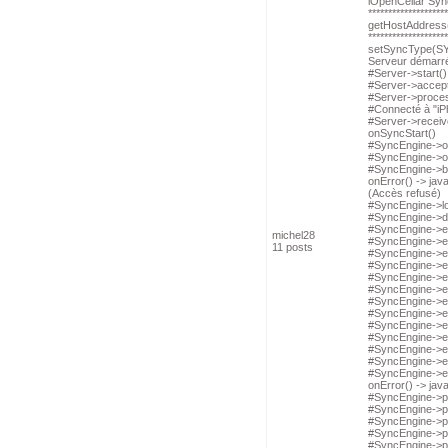
iOpenCellar Syn
********************
getHostAddress
********************
setSyncType(
Serveur démarré 
#Server->start()
#Server->accept(
#Server->proces
#Connecté à "iP
#Server->receiv
onSyncStart()
#SyncEngine->o
#SyncEngine->o
#SyncEngine->b
onError() -> ja
(Accès refusé)
#SyncEngine->lo
#SyncEngine->d
#SyncEngine->e
michel28
#SyncEngine->ex
11 posts
#SyncEngine->e
#SyncEngine->e
#SyncEngine->ex
#SyncEngine->e
#SyncEngine->e
#SyncEngine->e
#SyncEngine->e
#SyncEngine->e
#SyncEngine->e
#SyncEngine->e
#SyncEngine->e
onError() -> ja
#SyncEngine->p
#SyncEngine->p
#SyncEngine->pr
#SyncEngine->pr
#SyncEngine->p