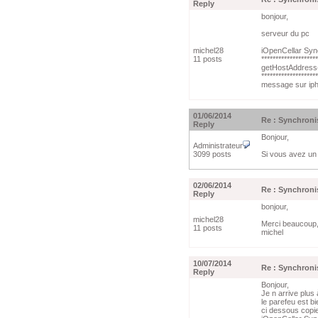
Reply
bonjour,
serveur du pc
michel28
iOpenCellar Syn
11 posts
********************
getHostAddress
********************
message sur ipho
01/06/2014
Re : Synchroni
Reply
Bonjour,
Administrateur
3099 posts
Si vous avez un 
02/06/2014
Re : Synchroni
Reply
bonjour,
michel28
Merci beaucoup,
11 posts
michel
10/07/2014
Re : Synchroni
Reply
Bonjour,
Je n arrive plus
le parefeu est b
ci dessous copie