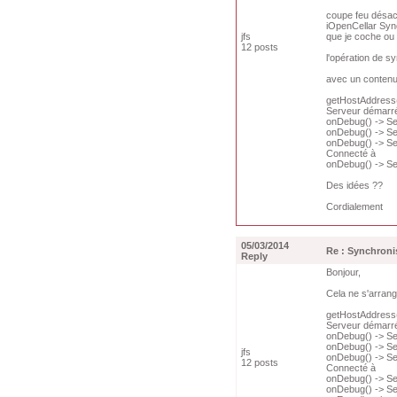
coupe feu désac
iOpenCellar Sync
jfs
que je coche ou n
12 posts
l'opération de s
avec un contenu
getHostAddress(
Serveur démarré 
onDebug() -> Se
onDebug() -> Ser
onDebug() -> Se
Connecté à
onDebug() -> Se
Des idées ??
Cordialement
05/03/2014
Re : Synchroni
Reply
Bonjour,
Cela ne s'arran
getHostAddress(
Serveur démarré 
onDebug() -> Se
onDebug() -> Ser
jfs
onDebug() -> Se
12 posts
Connecté à
onDebug() -> Se
onDebug() -> Se