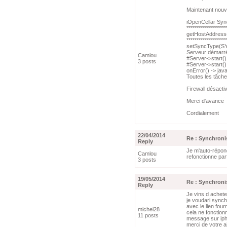
Maintenant nouve
iOpenCellar Syn
********************
getHostAddress
********************
setSyncType(
Serveur démarré 
Camlou
#Server->start()
3 posts
#Server->start()
onError() -> jav
Toutes les tâche
Firewall désactivé
Merci d'avance
Cordialement
22/04/2014
Re : Synchroni
Reply
Je m'auto-répon
Camlou
refonctionne par
3 posts
19/05/2014
Re : Synchroni
Reply
Je vins d achete
je voudari sync
avec le lien four
michel28
cela ne fonction
11 posts
message sur ipho
merci de votre a