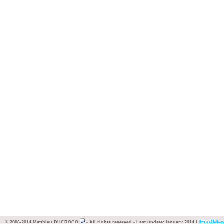
© 2006-2014
Matthieu DUCROCQ
- All rights reserved - Last update: january 2014 |