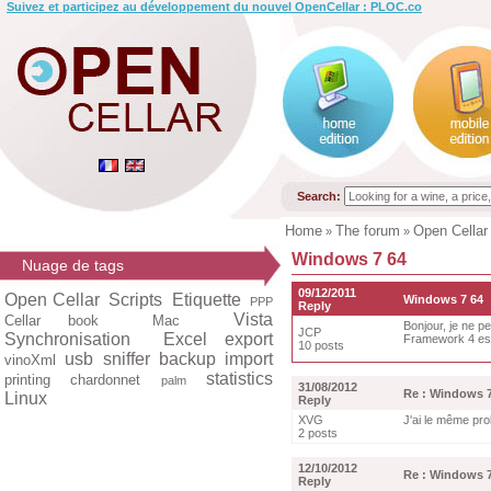
Suivez et participez au développement du nouvel OpenCellar : PLOC.co
Search:
Home
The forum
Open Cellar
»
»
Windows 7 64
Nuage de tags
09/12/2011
Open Cellar
Scripts
Etiquette
Windows 7 64
PPP
Reply
Vista
Cellar book
Mac
Bonjour, je ne 
JCP
Synchronisation
Excel export
Framework 4 est
10 posts
usb
sniffer
backup
import
vinoXml
statistics
printing
chardonnet
palm
31/08/2012
Re : Windows 7
Linux
Reply
XVG
J'ai le même pro
2 posts
12/10/2012
Re : Windows 7
Reply