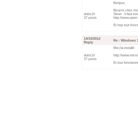
Bonjour,
Bizarre chez moi
dubs10
Sinon : il faut in
37 posts
http://www.open
Et hop tout fonct
14/10/2012
Re : Windows 7
Reply
Moi j'ai installé :
dubs10
http://www.micro
37 posts
Et tout fonctionn