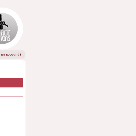
e an account
)