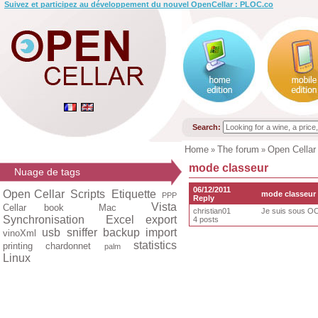
Suivez et participez au développement du nouvel OpenCellar : PLOC.co
Search:
Home
The forum
Open Cellar
»
»
mode classeur
Nuage de tags
06/12/2011
Open Cellar
Scripts
Etiquette
mode classeur
PPP
Reply
Vista
Cellar book
Mac
christian01
Je suis sous OCC
Synchronisation
Excel export
4 posts
usb
sniffer
backup
import
vinoXml
statistics
printing
chardonnet
palm
Linux