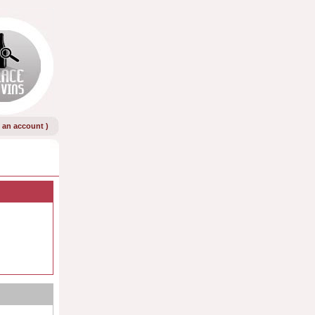
e an account
)