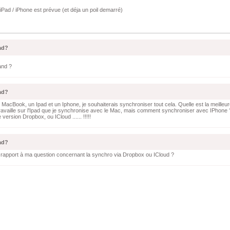
iPad / iPhone est prévue (et déja un poil demarré)
ad?
and ?
ad?
n MacBook, un Ipad et un Iphone, je souhaiterais synchroniser tout cela. Quelle est la meilleur
ravaille sur l'Ipad que je synchronise avec le Mac, mais comment synchroniser avec IPhone 
version Dropbox, ou ICloud ...... !!!!!
ad?
rapport à ma question concernant la synchro via Dropbox ou ICloud ?