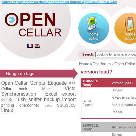
Suivez et participez au développement du nouvel OpenCellar : PLOC.co
Search:
Home
The forum
Open Cellar
»
»
version Ipad?
Nuage de tags
10/06/2011
Open Cellar
Scripts
Etiquette
version Ipad?
PPP
Reply
Vista
Cellar book
Mac
Bonjour,
Synchronisation
Excel export
je vais tenter l
usb
sniffer
backup
import
vinoXml
Skual
statistics
printing
chardonnet
2 posts
Merci de votre 
palm
Linux
Pascal
26/06/2011
Re : version Ip
Reply
Bonjour,