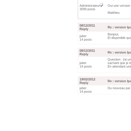
Administrateur
Oui une version 
3099 posts
Matthieu
08/12/2011
Re : version Ip
Reply
Bonjour,
juber
Et disponible qu
14 posts
08/12/2011
Re : version Ip
Reply
Question : j'ai u
juber
sachant que je t
14 posts
En attendant une 
19/02/2012
Re : version Ip
Reply
juber
Du nouveau par 
14 posts