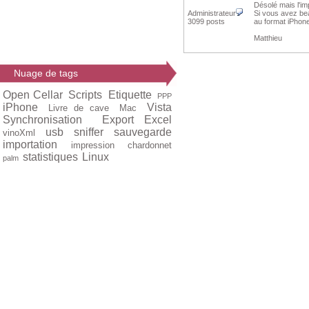
Désolé mais l'im
Administrateur
Si vous avez bea
3099 posts
au format iPhone
Matthieu
Nuage de tags
Open Cellar
Scripts
Etiquette
PPP
iPhone
Vista
Livre de cave
Mac
Synchronisation
Export Excel
usb
sniffer
sauvegarde
vinoXml
importation
impression
chardonnet
statistiques
Linux
palm