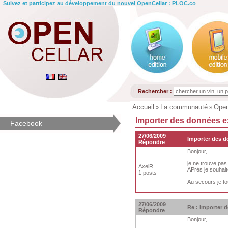
Suivez et participez au développement du nouvel OpenCellar : PLOC.co
Rechercher :
Accueil
La communauté
Open
»
»
Importer des données 
Facebook
27/06/2009
Importer des 
Répondre
Bonjour,
je ne trouve pa
AxelR
APrès je souhai
1 posts
Au secours je t
27/06/2009
Re : Importer
Répondre
Bonjour,