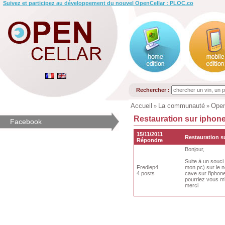
Suivez et participez au développement du nouvel OpenCellar : PLOC.co
Rechercher :
Accueil
La communauté
Open
»
»
Restauration sur iphone
Facebook
15/11/2011
Restauration s
Répondre
Bonjour,
Suite à un souci
Fredlep4
mon pc) sur le n
4 posts
cave sur l'iphone,
pourriez vous m'
merci