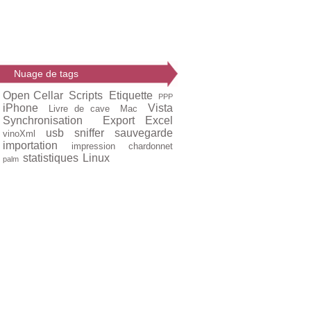
Nuage de tags
Open Cellar
Scripts
Etiquette
PPP
iPhone
Vista
Livre de cave
Mac
Synchronisation
Export Excel
usb
sniffer
sauvegarde
vinoXml
importation
impression
chardonnet
statistiques
Linux
palm