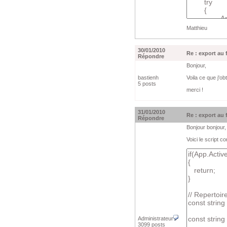
Matthieu
30/01/2010
Re : export au
Répondre
Bonjour,
bastienh
Voila ce que j'o
5 posts
merci !
31/01/2010
Re : export au
Répondre
Bonjour bonjour,
Voici le script co
Administrateur
3099 posts