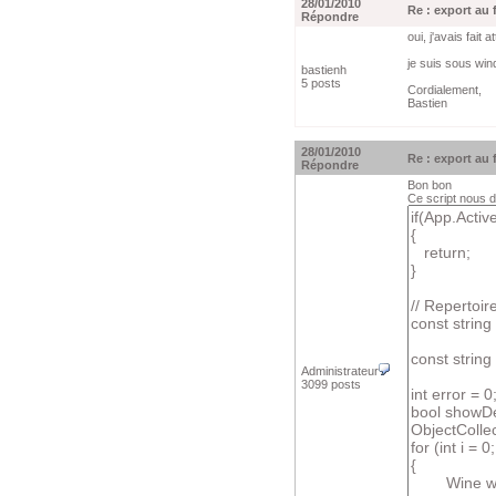
28/01/2010
Re : export au
Répondre
oui, j'avais fait
je suis sous win
bastienh
5 posts
Cordialement,
Bastien
28/01/2010
Re : export au
Répondre
Bon bon
Ce script nous d
Administrateur
3099 posts