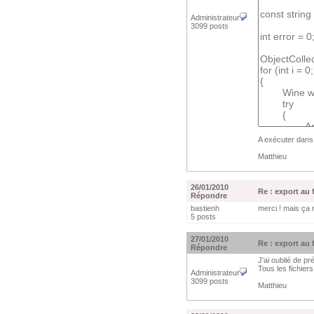
Administrateur
3099 posts
A exécuter dans 
Matthieu
26/01/2010
Re : export au
Répondre
bastienh
merci ! mais ça 
5 posts
27/01/2010
Re : export au
Répondre
J'ai oublié de pr
Tous les fichier
Administrateur
3099 posts
Matthieu