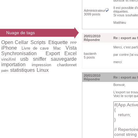
Bonsoir et merc
Il est possible 
Administrateur
étiquettes.
3099 posts
Si vous souhaite
Matthieu
Nuage de tags
20/01/2010
Re : export au
Répondre
Open Cellar
Scripts
Etiquette
PPP
iPhone
Vista
Merci, c'est par
Livre de cave
Mac
Synchronisation
Export Excel
bastienh
par contre j'ai v
5 posts
usb
sniffer
sauvegarde
vinoXml
merci
importation
impression
chardonnet
statistiques
Linux
palm
20/01/2010
Re : export au
Répondre
Bonsoir,
L'export se trouv
Voici le script q