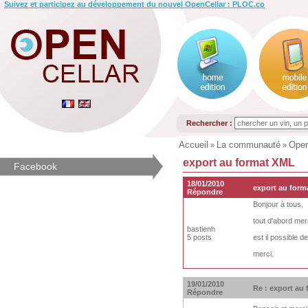
Suivez et participez au développement du nouvel OpenCellar : PLOC.co
Rechercher :
Accueil
La communauté
Open
»
»
export au format XML
Facebook
18/01/2010
export au form
Répondre
Bonjour à tous,
tout d'abord mer
bastienh
5 posts
est il possible d
merci.
19/01/2010
Re : export au
Répondre