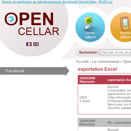
Suivez et participez au développement du nouvel OpenCellar : PLOC.co
Rechercher :
Accueil
La communauté
Open
»
»
exportation Excel
Facebook
16/09/2006
exportation Ex
Répondre
Bonsoir,
L'exportation ver
apparaissent en 
DIDS
A titre d'exemple
1 posts
ChSociandoMallet
Merci pour vos 
Sincères salutat
16/09/2006
Re : exportatio
Répondre
Bonsoir,