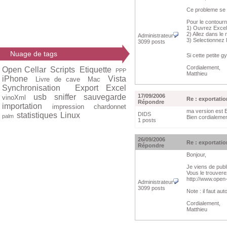
Ce probleme se p
Pour le contourn
1) Ouvrez Excel
2) Allez dans l
Administrateur
3) Selectionnez l
3099 posts
Nuage de tags
Si cette petite 
Cordialement,
Open Cellar
Scripts
Etiquette
PPP
Matthieu
iPhone
Vista
Livre de cave
Mac
Synchronisation
Export Excel
usb
sniffer
sauvegarde
17/09/2006
vinoXml
Re : exportatio
Répondre
importation
impression
chardonnet
ma version est 
statistiques
Linux
DIDS
palm
Bien cordialemen
1 posts
26/09/2006
Re : exportatio
Répondre
Bonjour,
Je viens de publi
Vous le trouvere
http://www.open-
Administrateur
3099 posts
Note : il faut au
Cordialement,
Matthieu