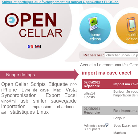
Suivez et participez au développement du nouvel OpenCellar : PLOC.co
Rechercher :
Accueil
La communauté
Gene
»
»
import ma cave excel
Nuage de tags
07/05/2011
Open Cellar
Scripts
Etiquette
import ma cave
PPP
Répondre
iPhone
Vista
Livre de cave
Mac
Bonjour, Je voud
gilles14
Synchronisation
Export Excel
l'importation de 
1 posts
usb
sniffer
sauvegarde
vinoXml
importation
impression
chardonnet
07/05/2011
Re : import ma
statistiques
Linux
palm
Répondre
Bonjour,
Administrateur
Sous Excel, poin
3099 posts
Matthieu