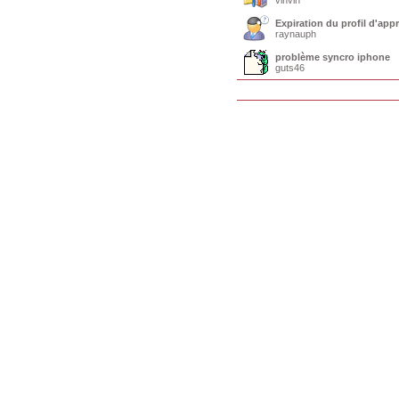
vinvin
Expiration du profil d'ap
raynauph
problème syncro iphone
guts46