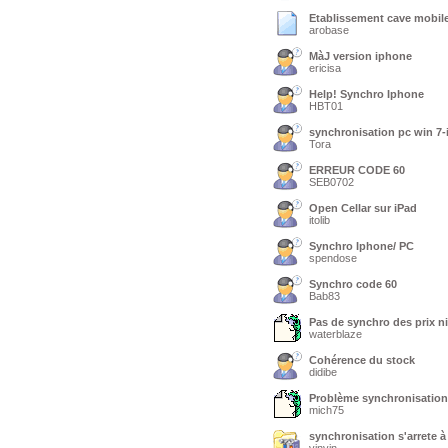
Etablissement cave mobil
arobase
MàJ version iphone
ericisa
Help! Synchro Iphone
HBT01
synchronisation pc win 7-
Tora
ERREUR CODE 60
SEB0702
Open Cellar sur iPad
itolib
Synchro Iphone/ PC
spendose
Synchro code 60
Bab83
Pas de synchro des prix ni
waterblaze
Cohérence du stock
didibe
Problème synchronisation
mich75
synchronisation s'arrete 