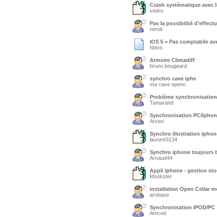
Crash systématique avec 
vedro
Pas la possibilité d'effect
neroli
IOS 5 = Pas comptabile av
hbtvs
Armoire Climadiff
bruno.bougeard
synchro cave iphe
ma cave openc
Problème synchronisation
Tamarand
Synchronisation PC/Ipho
Arceo
Synchro illustration iphon
laurent3134
Synchro iphone toujours b
Arnaud44
Appli iphone - gestion st
Mookster
installation Open Cellar m
arobase
Synchronisation IPOD/PC
Amced