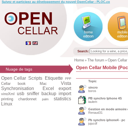
Suivez et participez au développement du nouvel OpenCellar : PLOC.co
Search:
Home
The forum
Open Cellar
»
»
Open Cellar Mobile (Poc
Nuage de tags
Open Cellar
Scripts
Etiquette
PPP
Topic
Vista
Cellar book
Mac
sincro
Synchronisation
Excel export
boros
usb
sniffer
backup
import
vinoXml
statistics
PB synchro Iphone 4S
printing
chardonnet
palm
laulem
Linux
Gestion en mode armoire c
Renaud31
Pb synchro iphone4 - pc
jujucdf