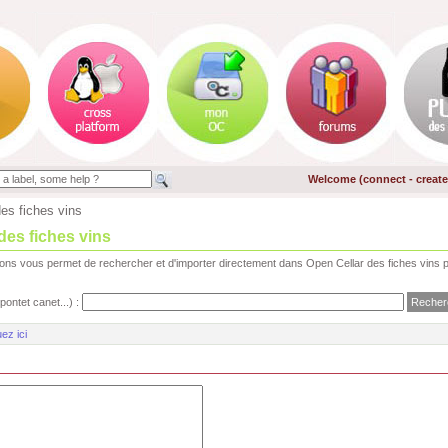
Welcome (
connect
-
creat
es fiches vins
des fiches vins
ions vous permet de rechercher et d'importer directement dans Open Cellar des fiches vins p
pontet canet...) :
uez ici