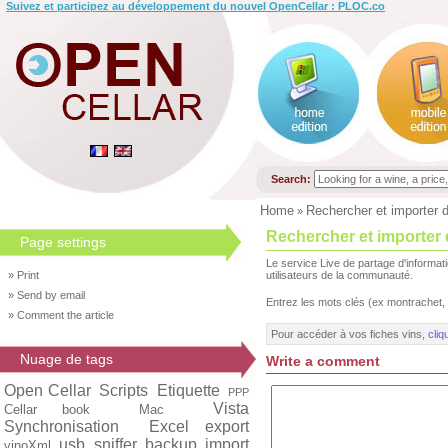
Suivez et participez au développement du nouvel OpenCellar : PLOC.co
Search:
Home
Rechercher et importer d
»
Rechercher et importer 
Page settings
Le service Live de partage d'informat
» Print
utilisateurs de la communauté.
» Send by email
Entrez les mots clés (ex montrachet, 
» Comment the article
Pour accéder à vos fiches vins,
cliq
Nuage de tags
Write a comment
Open Cellar
Scripts
Etiquette
PPP
Vista
Cellar book
Mac
Synchronisation
Excel export
usb
sniffer
backup
import
vinoXml