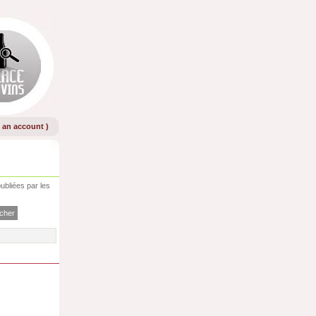
e an account
)
ubliées par les