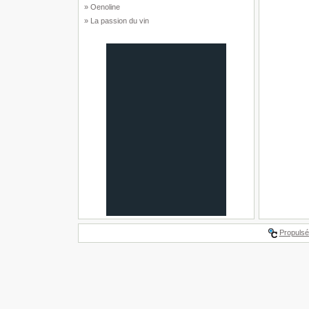
» Oenoline
» La passion du vin
Propulsé