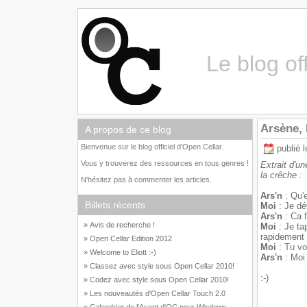
Le blog of
Arsène, 
A propos de ce blog
Bienvenue sur le blog officiel d'Open Cellar.
publié 
Vous y trouverez des ressources en tous genres !
Extrait d'u
la crêche :
N'hésitez pas à commenter les articles.
Ars'n
: Qu'e
Billets récents
Moi
: Je dé
Ars'n
: Ca f
» Avis de recherche !
Moi
: Je ta
rapidement
» Open Cellar Edition 2012
Moi
: Tu vo
» Welcome to Eliott :-)
Ars'n
: Moi 
» Classez avec style sous Open Cellar 2010!
:-)
» Codez avec style sous Open Cellar 2010!
» Les nouveautés d'Open Cellar Touch 2.0