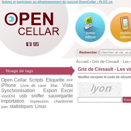
Suivez et participez au développement du nouvel OpenCellar : PLOC.co
Rechercher :
Accueil
Gris de Cinsault - Les 
»
Gris de Cinsault - Les vi
Nuage de tags
Veuillez recopier le code de sécuri
Open Cellar
Scripts
Etiquette
PPP
iPhone
Vista
Livre de cave
Mac
Synchronisation
Export Excel
usb
sniffer
sauvegarde
vinoXml
importation
impression
chardonnet
statistiques
Linux
palm