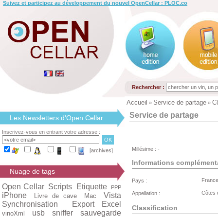
Suivez et participez au développement du nouvel OpenCellar : PLOC.co
Rechercher :
Accueil
Service de partage
C
»
»
Service de partage
Les Newsletters d'Open Cellar
Inscrivez-vous en entrant votre adresse :
Millésime : -
[archives]
Informations complément
Nuage de tags
Franc
Pays :
Open Cellar
Scripts
Etiquette
PPP
Côtes 
Appellation :
iPhone
Vista
Livre de cave
Mac
Synchronisation
Export Excel
Classification
usb
sniffer
sauvegarde
vinoXml