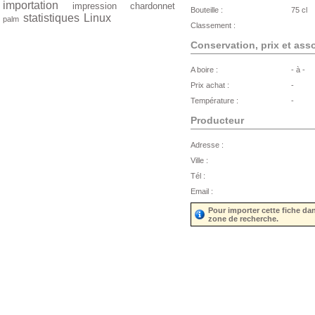
importation
impression
chardonnet
Bouteille :
75 cl
statistiques
Linux
palm
Classement :
Conservation, prix et ass
A boire :
- à -
Prix achat :
-
Température :
-
Producteur
Adresse :
Ville :
Tél :
Email :
Pour importer cette fiche da
zone de recherche.