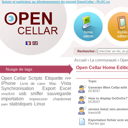
Suivez et participez au développement du nouvel OpenCellar : PLOC.co
Rechercher :
Accueil
La communauté
Open
»
»
Open Cellar Home Editi
Nuage de tags
Open Cellar
Scripts
Etiquette
PPP
Topic
iPhone
Vista
Livre de cave
Mac
Generate Wine Cellar with
Synchronisation
Export Excel
DCB337
usb
sniffer
sauvegarde
vinoXml
importation
How to display OoOoOo?
impression
chardonnet
DCB337
statistiques
Linux
palm
version beta1 vers ancien
franck08
Exportation fichier ocm ve
Paul les gaz