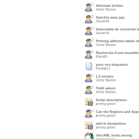
Alternate bottles
Victor Bastos
Synchro avec ppc
Xavier44
Impossible de conserver 
Xavier44
Printing adhesive labels o
Victor Bastos
Recherche d'une bouteille
Eden83
pour vos etiquettes
Davidp13
1.2 version
Victor Bastos
Field values
Victor Bastos
Script descriptions
jeremy.green
Can the Regions and Appel
jeremy.green
add-in decriptions
jeremy.green
VinoXML looks wrong