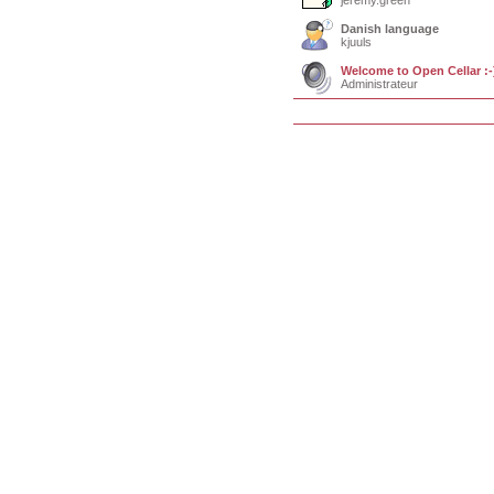
jeremy.green
Danish language
kjuuls
Welcome to Open Cellar :-
Administrateur