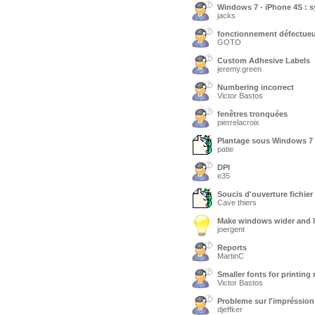
Windows 7 - iPhone 4S : 
jacks
fonctionnement défectueux
GOTO
Custom Adhesive Labels
jeremy.green
Numbering incorrect
Victor Bastos
fenêtres tronquées
pierrelacroix
Plantage sous Windows 7
patie
DPI
e35
Soucis d'ouverture fichie
Cave thiers
Make windows wider and 
joergent
Reports
MartinC
Smaller fonts for printing
Victor Bastos
Probleme sur l'impréssion
djeffker