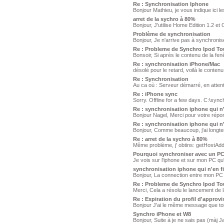
Re : Synchronisation Iphone
Bonjour Mathieu, je vous indique ici l
arret de la sychro à 80%
Bonjour, J'utilise Home Edition 1.2 et
Problème de synchronisation
Bonjour, Je n'arrive pas à synchroni
Re : Probleme de Synchro Ipod Tou
Bonsoir, Si après le contenu de la fen
Re : synchronisation iPhone/Mac
désolé pour le retard, voilà le conten
Re : Synchronisation
Au ca où : Serveur démarré, en atten
Re : iPhone sync
Sorry. Offline for a few days. C:\sync
Re : synchronisation iphone qui n'e
Bonjour Nagel, Merci pour votre répons
Re : synchronisation iphone qui n'e
Bonjour, Comme beaucoup, j'ai longte
Re : arret de la sychro à 80%
Même problème, j' obtins: getHostAddr
Pourquoi synchroniser avec un PC/
Je vois sur l'iphone et sur mon PC qu'
synchronisation iphone qui n'en fin
Bonjour, La connection entre mon PC e
Re : Probleme de Synchro Ipod Tou
Merci, Cela a résolu le lancement de la
Re : Expiration du profil d'appro
Bonjour J'ai le même message que toi 
Synchro iPhone et W8
Bonjour, Suite à je ne sais pas (màj J