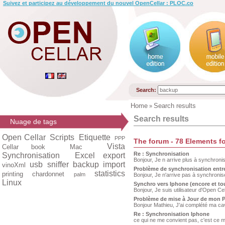
Suivez et participez au développement du nouvel OpenCellar : PLOC.co
Search:
Home
Search results
»
Search results
Nuage de tags
Open Cellar
Scripts
Etiquette
PPP
The forum - 78 Elements f
Vista
Cellar book
Mac
Re : Synchronisation
Synchronisation
Excel export
Bonjour, Je n arrive plus à synchroni
usb
sniffer
backup
import
vinoXml
Problème de synchronisation entr
statistics
printing
chardonnet
palm
Bonjour, Je n'arrive pas à synchronise
Linux
Synchro vers Iphone (encore et to
Bonjour, Je suis utilisateur d'Open Ce
Problème de mise à Jour de mon 
Bonjour Mathieu, J'ai complété ma cave
Re : Synchronisation Iphone
ce qui ne me convient pas, c'est ce 