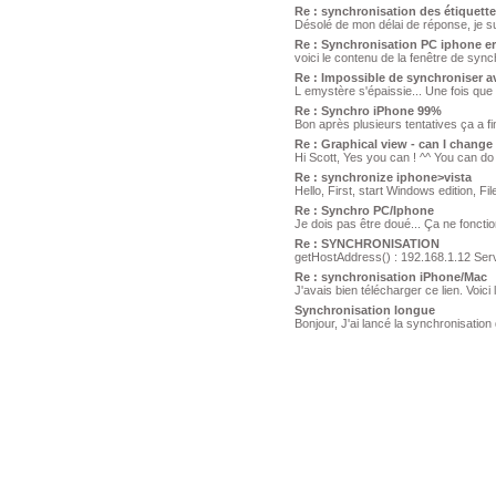
Re : synchronisation des étiquett
Désolé de mon délai de réponse, je suis
Re : Synchronisation PC iphone er
voici le contenu de la fenêtre de syn
Re : Impossible de synchroniser 
L emystère s'épaissie... Une fois que l
Re : Synchro iPhone 99%
Bon après plusieurs tentatives ça a fin
Re : Graphical view - can I chang
Hi Scott, Yes you can ! ^^ You can do i
Re : synchronize iphone>vista
Hello, First, start Windows edition, Fi
Re : Synchro PC/Iphone
Je dois pas être doué... Ça ne fonctio
Re : SYNCHRONISATION
getHostAddress() : 192.168.1.12 Serve
Re : synchronisation iPhone/Mac
J'avais bien télécharger ce lien. Voic
Synchronisation longue
Bonjour, J'ai lancé la synchronisatio