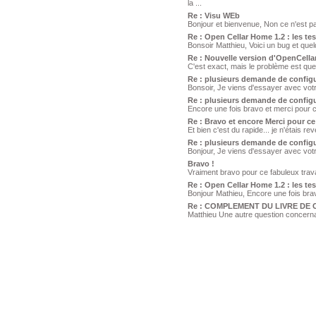
la ...
Re : Visu WEb
Bonjour et bienvenue, Non ce n'est p
Re : Open Cellar Home 1.2 : les t
Bonsoir Matthieu, Voici un bug et quel
Re : Nouvelle version d'OpenCella
C'est exact, mais le problème est qu
Re : plusieurs demande de configu
Bonsoir, Je viens d'essayer avec votr
Re : plusieurs demande de configu
Encore une fois bravo et merci pour ce
Re : Bravo et encore Merci pour ce
Et bien c'est du rapide... je n'étais r
Re : plusieurs demande de configu
Bonjour, Je viens d'essayer avec votre
Bravo !
Vraiment bravo pour ce fabuleux travail 
Re : Open Cellar Home 1.2 : les t
Bonjour Mathieu, Encore une fois bravo
Re : COMPLEMENT DU LIVRE DE 
Matthieu Une autre question concernant 