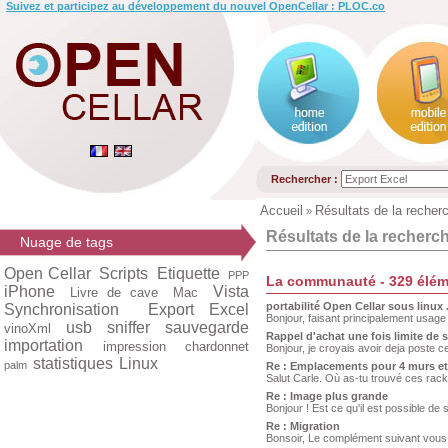
Suivez et participez au développement du nouvel OpenCellar : PLOC.co
Rechercher :
Accueil
Résultats de la recher
»
Résultats de la recherc
Nuage de tags
Open Cellar
Scripts
Etiquette
PPP
La communauté - 329 élém
iPhone
Vista
Livre de cave
Mac
portabilité Open Cellar sous linux 
Synchronisation
Export Excel
Bonjour, faisant principalement usage 
usb
sniffer
sauvegarde
vinoXml
Rappel d'achat une fois limite de s
importation
impression
chardonnet
Bonjour, je croyais avoir deja poste ce
statistiques
Linux
palm
Re : Emplacements pour 4 murs et
Salut Carle. Où as-tu trouvé ces racks ?
Re : Image plus grande
Bonjour ! Est ce qu'il est possible de 
Re : Migration
Bonsoir, Le complément suivant vous 