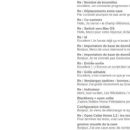
Re : Nombre de bouteilles
excellent...en constante progression OC
Re : Déplacements entre cave
Par curiosité pourquoi ne pas avoir gr
Re : Co-cavistes
Hello, Je verrai + le champ référence, 
Re : Switch vers Mac OS
Hello, Merci pour votre réponse. Ai fai
Re : id
Excellent ! Je l’avais déjà ça m’avai
Re : Importation de base de donn
Bonjour, Merci de vous interessé à ma q
Re : Importation de base de donn
Bonjour. Je ne connais pas Gestcave. 
Re : Entrée-sortie
Excellent ! :-) Encore un script bien ut
Re : Grille editable
Excellent, c'est vraiment ce que je v
Re : Vendanges tardives - bonnes 
Bonjour J'ai goûté récemment au Grand
Re : Indicateur
Alors, tout va bien. Les félicitations /
Blackberry + open cellar
J'adore l'édition Home Félicitations 
Configuration initiale
Bonjour, Je viens de télécharger le lo
Re : Open Cellar Home 1.2 : les t
Pour terminer les tests, voici une list
gestion visuelle de la cave
Bonjour, J'ai une cave avec de nombr